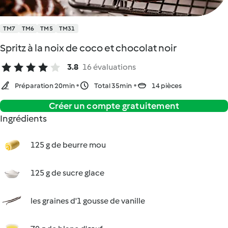
TM7
TM6
TM5
TM31
Spritz à la noix de coco et chocolat noir
3.8
16 évaluations
Préparation 20min
Total 35min
14 pièces
Créer un compte gratuitement
Ingrédients
125 g de beurre mou
125 g de sucre glace
les graines d'1 gousse de vanille