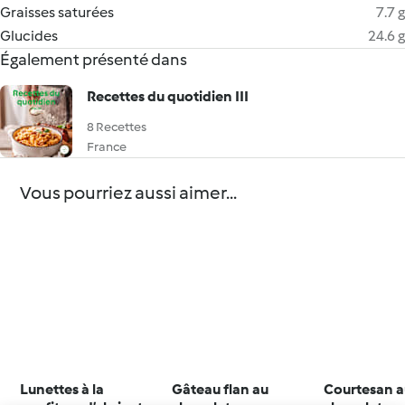
Graisses saturées
7.7 g
Glucides
24.6 g
Également présenté dans
Recettes du quotidien III
8 Recettes
France
Vous pourriez aussi aimer...
Lunettes à la
Gâteau flan au
Courtesan 