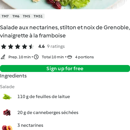
TM7
TM6
TM5
TM31
Salade aux nectarines, stilton et noix de Grenoble,
vinaigrette à la framboise
4.6
9 ratings
Prep. 10 min
Total 10 min
4 portions
Sign up for free
Ingredients
Salade
110 g de feuilles de laitue
20 g de canneberges séchées
3 nectarines