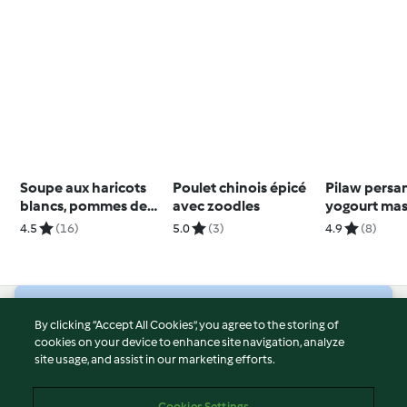
Soupe aux haricots
Poulet chinois épicé
Pilaw persa
blancs, pommes de
avec zoodles
yogourt mas
terre et chorizo
4.5
(16)
5.0
(3)
4.9
(8)
© Copyright 2026
By clicking “Accept All Cookies”, you agree to the storing of
cookies on your device to enhance site navigation, analyze
Terms of Service
site usage, and assist in our marketing efforts.
Privacy Policy
Disclaimer
Cookies Settings