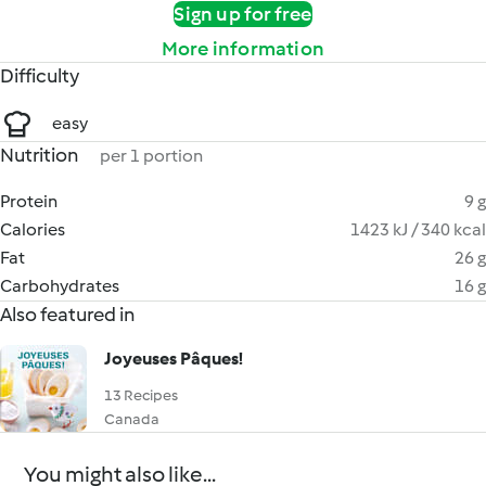
Sign up for free
More information
Difficulty
easy
Nutrition
per 1 portion
Protein
9 g
Calories
1423 kJ / 340 kcal
Fat
26 g
Carbohydrates
16 g
Also featured in
Joyeuses Pâques!
13 Recipes
Canada
You might also like...