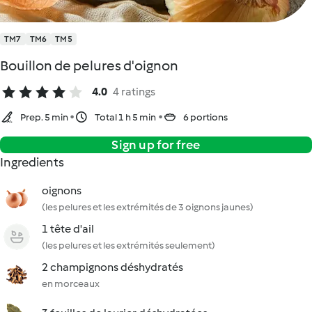
TM7
TM6
TM5
Bouillon de pelures d'oignon
4.0
4 ratings
Prep. 5 min
Total 1 h 5 min
6 portions
Sign up for free
Ingredients
oignons
(les pelures et les extrémités de 3 oignons jaunes)
1 tête d'ail
(les pelures et les extrémités seulement)
2 champignons déshydratés
en morceaux