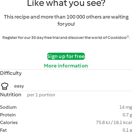
Like what you see?
This recipe and more than 100 000 others are waiting
for you!
Register for our 30 day free trial and discover the world of Cookidoo®.
Sign up for free
More information
Difficulty
easy
Nutrition
per 1 portion
Sodium
14 mg
Protein
0.7 g
Calories
75.8 kJ / 18.1 kcal
Fat
0.1 g