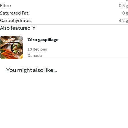
Fibre
0.5 g
Saturated Fat
0 g
Carbohydrates
4.2 g
Also featured in
Zéro gaspillage
10 Recipes
Canada
You might also like...