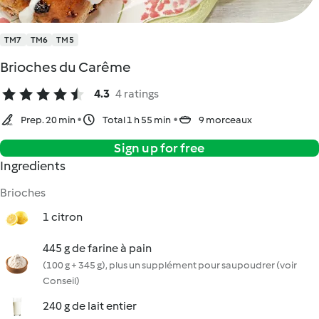
TM7
TM6
TM5
Brioches du Carême
4.3
4 ratings
Prep. 20 min
Total 1 h 55 min
9 morceaux
Sign up for free
Ingredients
Brioches
1 citron
445 g de farine à pain
(100 g + 345 g), plus un supplément pour saupoudrer (voir
Conseil)
240 g de lait entier