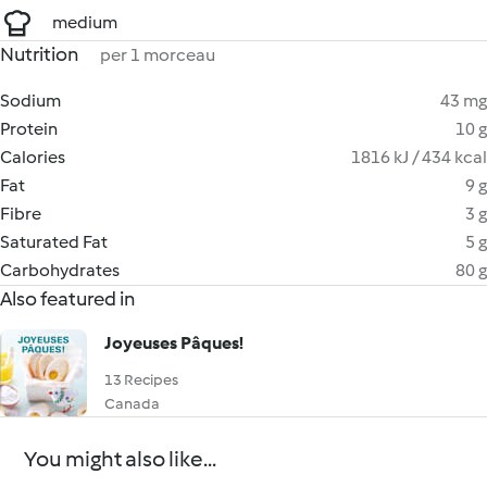
medium
Nutrition
per 1 morceau
Sodium
43 mg
Protein
10 g
Calories
1816 kJ / 434 kcal
Fat
9 g
Fibre
3 g
Saturated Fat
5 g
Carbohydrates
80 g
Also featured in
Joyeuses Pâques!
13 Recipes
Canada
You might also like...