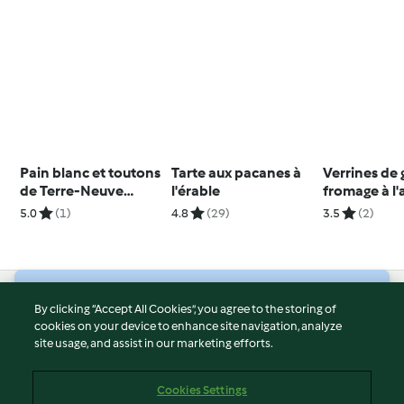
Pain blanc et toutons
Tarte aux pacanes à
Verrines de
de Terre-Neuve
l'érable
fromage à l
(Frybread)
5.0
(1)
4.8
(29)
3.5
(2)
© Copyright 2026
By clicking “Accept All Cookies”, you agree to the storing of
cookies on your device to enhance site navigation, analyze
Terms of Service
site usage, and assist in our marketing efforts.
Privacy Policy
Disclaimer
Cookies Settings