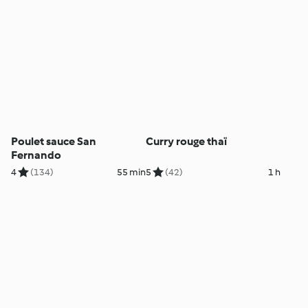
Poulet sauce San
Curry rouge thaï
Fernando
4
(134)
55 min
5
(42)
1 h