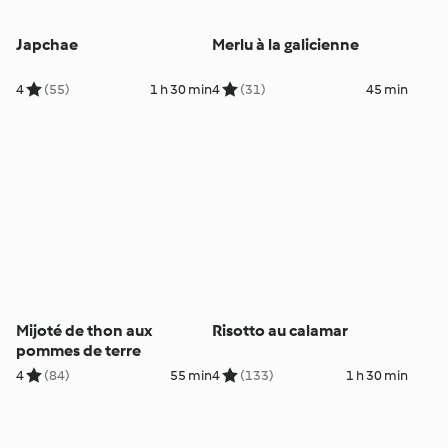
Japchae
Merlu à la galicienne
4
(55)
1 h 30 min
4
(31)
45 min
Mijoté de thon aux
Risotto au calamar
pommes de terre
4
(84)
55 min
4
(133)
1 h 30 min