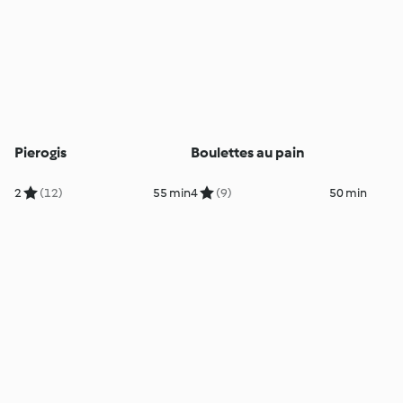
Pierogis
Boulettes au pain
2
(12)
55 min
4
(9)
50 min