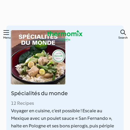
Skip
Menu
Search
to
main
content
Spécialités du monde
12 Recipes
Voyager en cuisine, c’est possible ! Escale au
Mexique avec un poulet sauce « San Fernando »,
halte en Pologne et ses bons pierogis, puis périple