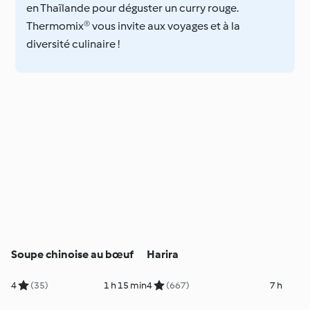
en Thaïlande pour déguster un curry rouge.
Thermomix® vous invite aux voyages et à la
diversité culinaire !
Soupe chinoise au bœuf
Harira
4
(35)
1 h 15 min
4
(667)
7 h