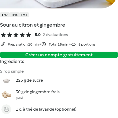
TM7
TM6
TM5
Sour au citron et gingembre
5.0
2 évaluations
Préparation 10min
Total 15min
8 portions
Créer un compte gratuitement
Ingrédients
Sirop simple
225 g de sucre
30 g de gingembre frais
pelé
1 c. à thé de lavande (optionnel)