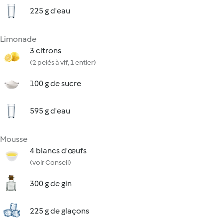
225 g d'eau
Limonade
3 citrons
(2 pelés à vif, 1 entier)
100 g de sucre
595 g d'eau
Mousse
4 blancs d'œufs
(voir Conseil)
300 g de gin
225 g de glaçons