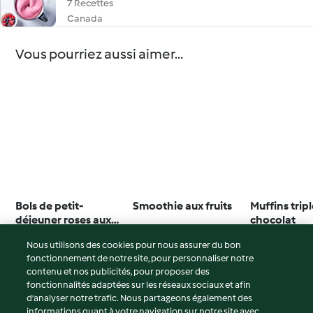
7 Recettes
Canada
Vous pourriez aussi aimer...
Bols de petit-
Smoothie aux fruits
Muffins trip
déjeuner roses aux
chocolat
baies
5.0
(3)
4.8
(5)
4.4
(10)
Nous utilisons des cookies pour nous assurer du bon
fonctionnement de notre site, pour personnaliser notre
contenu et nos publicités, pour proposer des
fonctionnalités adaptées sur les réseaux sociaux et afin
d’analyser notre trafic. Nous partageons également des
© Copyright 2026
informations quant à votre navigation sur notre site avec