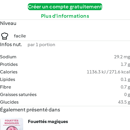
Créer un compte gratuitement
Plus d’informations
Niveau
facile
Infos nut.
par 1 portion
Sodium
29.2 mg
Protides
1.7 g
Calories
1136.3 kJ / 271.6 kcal
Lipides
0.1 g
Fibre
0.7 g
Graisses saturées
0 g
Glucides
43.5 g
Également présenté dans
Fouettés magiques