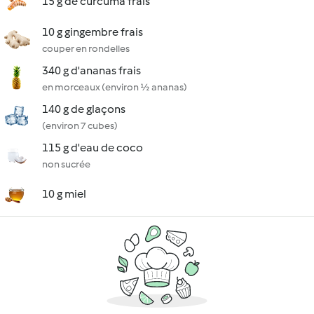
15 g de curcuma frais
10 g gingembre frais
couper en rondelles
340 g d'ananas frais
en morceaux (environ ½ ananas)
140 g de glaçons
(environ 7 cubes)
115 g d'eau de coco
non sucrée
10 g miel