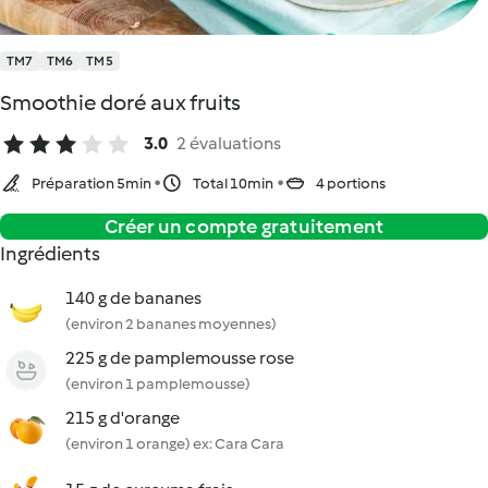
TM7
TM6
TM5
Smoothie doré aux fruits
3.0
2 évaluations
Préparation 5min
Total 10min
4 portions
Créer un compte gratuitement
Ingrédients
140 g de bananes
(environ 2 bananes moyennes)
225 g de pamplemousse rose
(environ 1 pamplemousse)
215 g d'orange
(environ 1 orange) ex: Cara Cara