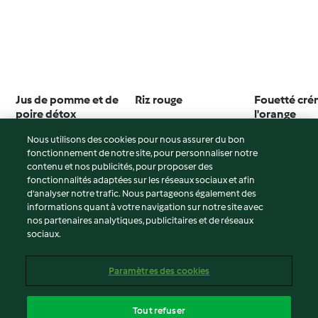
Jus de pomme et de
Riz rouge
Fouetté cré
poire détox
l'orange
4.3
(3)
2.5
(4)
4.6
(12)
Nous utilisons des cookies pour nous assurer du bon
fonctionnement de notre site, pour personnaliser notre
contenu et nos publicités, pour proposer des
fonctionnalités adaptées sur les réseaux sociaux et afin
d’analyser notre trafic. Nous partageons également des
© Copyright 2026
informations quant à votre navigation sur notre site avec
nos partenaires analytiques, publicitaires et de réseaux
Conditions d'utilisation
sociaux.
Politique de confidentialité
Non-responsabilité
Paramètres des cookies
Mentions légales
Cookies
Tout refuser