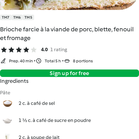
TM7
TM6
TM5
Brioche farcie à la viande de porc, blette, fenouil
et fromage
4.0
1 rating
Prep. 40 min
Total 5 h
8 portions
Sign up for free
Ingredients
Pâte
2 c. à café de sel
1 ½ c. à café de sucre en poudre
2 c. à soupe de lait