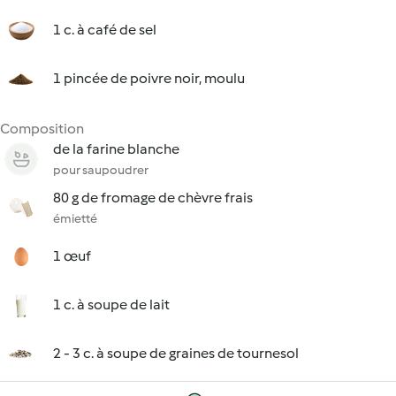
1 c. à café de sel
1 pincée de poivre noir, moulu
Composition
de la farine blanche
pour saupoudrer
80 g de fromage de chèvre frais
émietté
1 œuf
1 c. à soupe de lait
2 - 3 c. à soupe de graines de tournesol