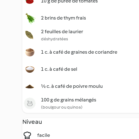
10 g de purée de tomates
2 brins de thym frais
2 feuilles de laurier
déshydratées
1 c. à café de graines de coriandre
1 c. à café de sel
½ c. à café de poivre moulu
100 g de grains mélangés
(boulgour ou quinoa)
Niveau
facile