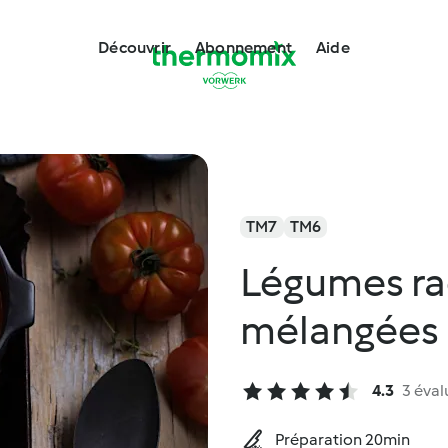
Découvrir
Abonnement
Aide
TM7
TM6
Légumes rac
mélangées
4.3
3 éval
Préparation 20min