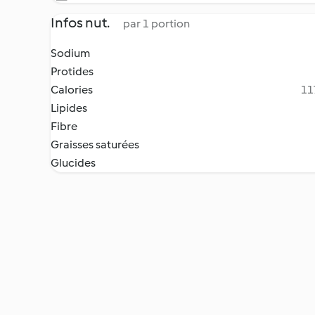
Infos nut.
par 1 portion
Sodium
Protides
Calories
11
Lipides
Fibre
Graisses saturées
Glucides