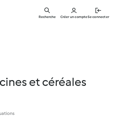
Skip
to
Recherche
Créer un compte
Se connecter
main
content
ines et céréales
uations