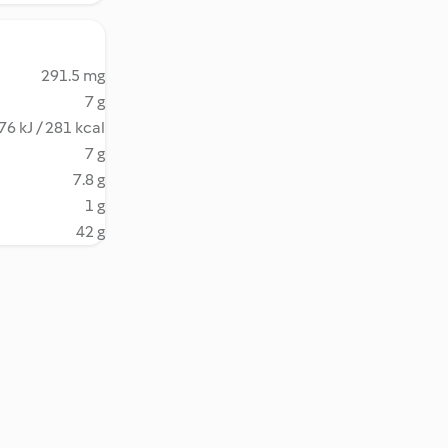
291.5 mg
7 g
76 kJ / 281 kcal
7 g
7.8 g
1 g
42 g