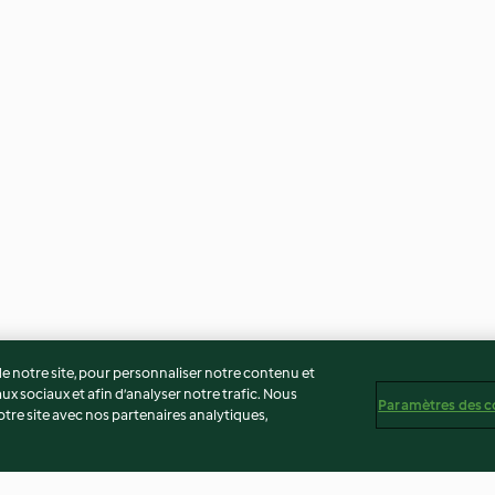
 notre site, pour personnaliser notre contenu et
ux sociaux et afin d’analyser notre trafic. Nous
Paramètres des c
re site avec nos partenaires analytiques,