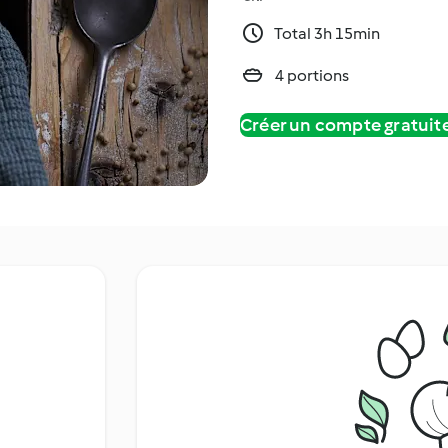
Total 3h 15min
4 portions
Créer un compte gratui