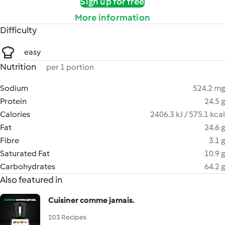
Sign up for free
More information
Difficulty
easy
Nutrition
per 1 portion
Sodium
524.2 mg
Protein
24.5 g
Calories
2406.3 kJ / 575.1 kcal
Fat
24.6 g
Fibre
3.1 g
Saturated Fat
10.9 g
Carbohydrates
64.2 g
Also featured in
Cuisiner comme jamais.
203 Recipes