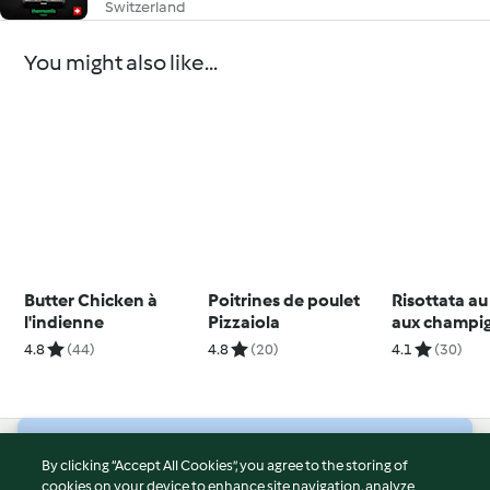
Switzerland
You might also like...
Butter Chicken à
Poitrines de poulet
Risottata au
l'indienne
Pizzaiola
aux champi
4.8
(44)
4.8
(20)
4.1
(30)
© Copyright 2026
By clicking “Accept All Cookies”, you agree to the storing of
cookies on your device to enhance site navigation, analyze