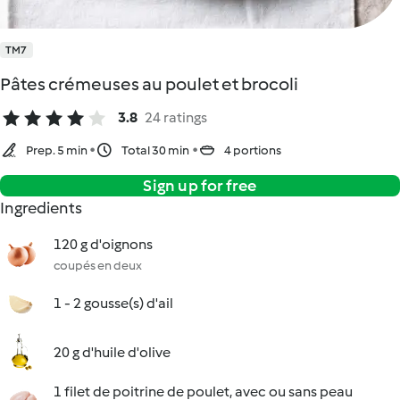
TM7
Pâtes crémeuses au poulet et brocoli
3.8
24 ratings
Prep. 5 min
Total 30 min
4 portions
Sign up for free
Ingredients
120 g d'oignons
coupés en deux
1 - 2 gousse(s) d'ail
20 g d'huile d'olive
1 filet de poitrine de poulet, avec ou sans peau