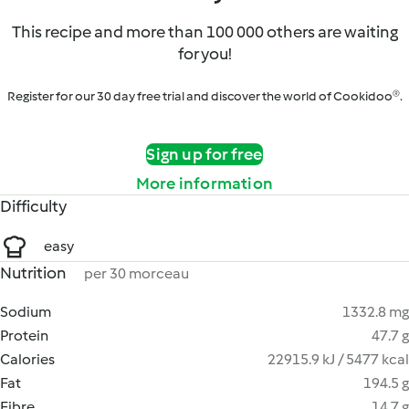
This recipe and more than 100 000 others are waiting
for you!
Register for our 30 day free trial and discover the world of Cookidoo®.
Sign up for free
More information
Difficulty
easy
Nutrition
per 30 morceau
Sodium
1332.8 mg
Protein
47.7 g
Calories
22915.9 kJ / 5477 kcal
Fat
194.5 g
Fibre
14.7 g