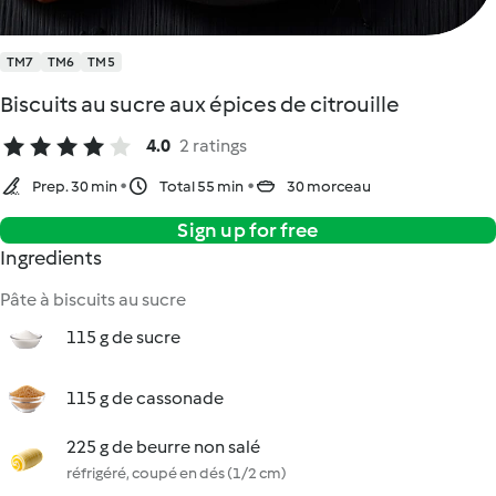
TM7
TM6
TM5
Biscuits au sucre aux épices de citrouille
4.0
2 ratings
Prep. 30 min
Total 55 min
30 morceau
Sign up for free
Ingredients
Pâte à biscuits au sucre
115 g de sucre
115 g de cassonade
225 g de beurre non salé
réfrigéré, coupé en dés (1/2 cm)