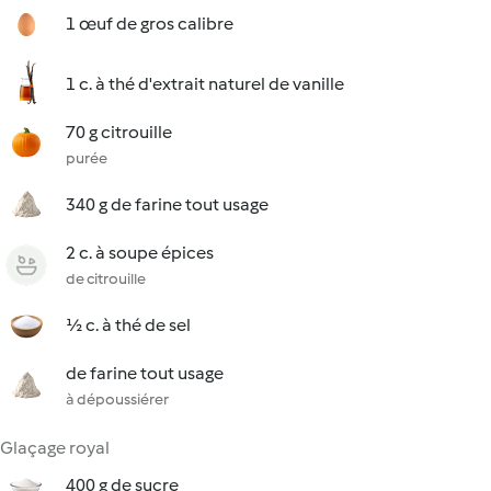
1 œuf de gros calibre
1 c. à thé d'extrait naturel de vanille
70 g citrouille
purée
340 g de farine tout usage
2 c. à soupe épices
de citrouille
½ c. à thé de sel
de farine tout usage
à dépoussiérer
Glaçage royal
400 g de sucre