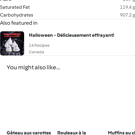
Saturated Fat
119.4 g
Carbohydrates
907.2 g
Also featured in
Halloween - Délicieusement effrayant!
14 Recipes
Canada
You might also like...
Gâteau aux carottes
Rouleaux à la
Muffins au c