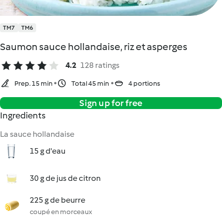
TM7
TM6
Saumon sauce hollandaise, riz et asperges
4.2
128 ratings
Prep. 15 min
Total 45 min
4 portions
Sign up for free
Ingredients
La sauce hollandaise
15 g d'eau
30 g de jus de citron
225 g de beurre
coupé en morceaux