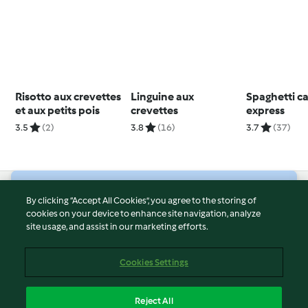
Risotto aux crevettes
Linguine aux
Spaghetti c
et aux petits pois
crevettes
express
3.5
(2)
3.8
(16)
3.7
(37)
© Copyright 2026
By clicking “Accept All Cookies”, you agree to the storing of
cookies on your device to enhance site navigation, analyze
Terms of Service
site usage, and assist in our marketing efforts.
Privacy Policy
Disclaimer
Cookies Settings
Imprint
Cookies
Reject All