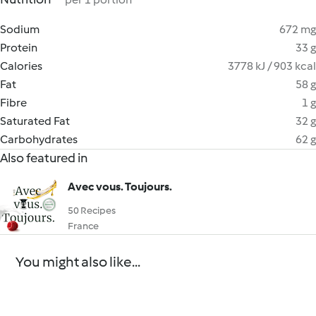
Sodium
672 mg
Protein
33 g
Calories
3778 kJ / 903 kcal
Fat
58 g
Fibre
1 g
Saturated Fat
32 g
Carbohydrates
62 g
Also featured in
Avec vous. Toujours.
50 Recipes
France
You might also like...