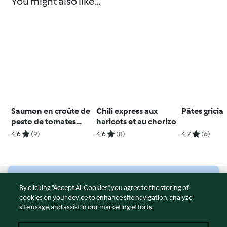
You might also like...
Saumon en croûte de
Chili express aux
Pâtes gricia
pesto de tomates
haricots et au chorizo
séchées et riz aux
4.6
(9)
4.6
(8)
4.7
(6)
légumes
© Copyright 2026
By clicking “Accept All Cookies”, you agree to the storing of
cookies on your device to enhance site navigation, analyze
Terms of Service
site usage, and assist in our marketing efforts.
Privacy Policy