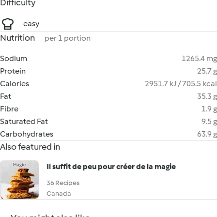
Difficulty
easy
Nutrition
per 1 portion
Sodium
1265.4 mg
Protein
25.7 g
Calories
2951.7 kJ / 705.5 kcal
Fat
35.3 g
Fibre
1.9 g
Saturated Fat
9.5 g
Carbohydrates
63.9 g
Also featured in
Il suffit de peu pour créer de la magie
36 Recipes
Canada