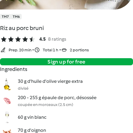
TM7
TM6
Riz au porc bruni
4.5
8 ratings
Prep. 20 min
Total 1 h
2 portions
Sign up for free
Ingredients
30 g d'huile d'olive vierge extra
divisé
200 - 255 g épaule de porc, désossée
coupée en morceaux (2.5 cm)
60 g vin blanc
70 g d'oignon