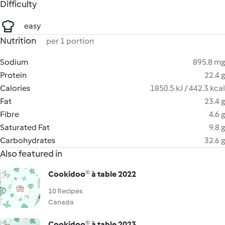
Difficulty
easy
Nutrition
per 1 portion
Sodium
895.8 mg
Protein
22.4 g
Calories
1850.5 kJ / 442.3 kcal
Fat
23.4 g
Fibre
4.6 g
Saturated Fat
9.8 g
Carbohydrates
32.6 g
Also featured in
Cookidoo® à table 2022
10 Recipes
Canada
Cookidoo® à table 2023