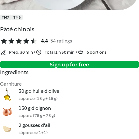
TM7
TM6
Pâté chinois
4.4
54 ratings
Prep. 30 min
Total 1 h 30 min
6 portions
Sign up for free
Ingredients
Garniture
30 g d'huile d'olive
séparée (15 g + 15 g)
150 g d'oignon
séparé (75 g + 75 g)
2 gousses d'ail
séparées (1+1)