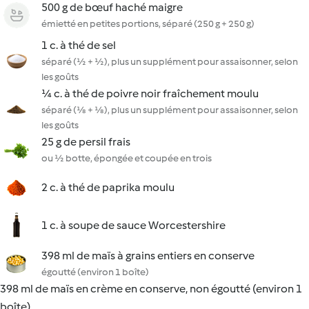
500 g de bœuf haché maigre
émietté en petites portions, séparé (250 g + 250 g)
1 c. à thé de sel
séparé (½ + ½), plus un supplément pour assaisonner, selon
les goûts
¼ c. à thé de poivre noir fraîchement moulu
séparé (⅛ + ⅛), plus un supplément pour assaisonner, selon
les goûts
25 g de persil frais
ou ½ botte, épongée et coupée en trois
2 c. à thé de paprika moulu
1 c. à soupe de sauce Worcestershire
398 ml de maïs à grains entiers en conserve
égoutté (environ 1 boîte)
398 ml de maïs en crème en conserve, non égoutté (environ 1
boîte)