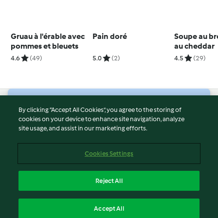
Gruau à l'érable avec
Pain doré
Soupe au bro
pommes et bleuets
au cheddar
4.6
(49)
5.0
(2)
4.5
(29)
© Copyright 2026
By clicking “Accept All Cookies”, you agree to the storing of
cookies on your device to enhance site navigation, analyze
Terms of Service
site usage, and assist in our marketing efforts.
Privacy Policy
Disclaimer
Cookies Settings
Imprint
Cookies
Reject All
Report Content
English
Accept All