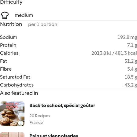
Difficulty
medium
Nutrition
per 1 portion
Sodium
192.8 mg
Protein
7.1 g
Calories
2013.8 kJ / 481.3 kcal
Fat
31.2 g
Fibre
5.4 g
Saturated Fat
18.5 g
Carbohydrates
43.2 g
Also featured in
Back to school, spécial goûter
20 Recipes
France
Pains et viennoiseries