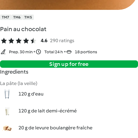
TM7
TM6
TM5
Pain au chocolat
4.6
290 ratings
Prep. 30 min
Total 24 h
18 portions
Sign up for free
Ingredients
La pâte (la veille)
120 g d'eau
120 g de lait demi-écrémé
20 g de levure boulangère fraîche