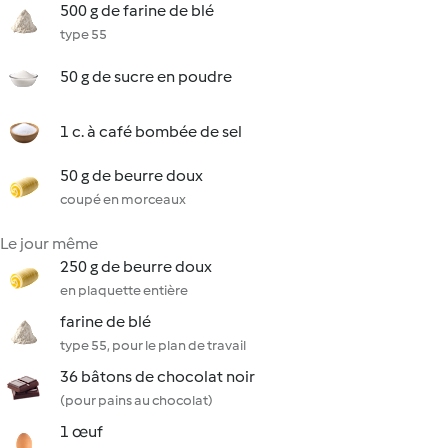
500 g de farine de blé
type 55
50 g de sucre en poudre
1 c. à café bombée de sel
50 g de beurre doux
coupé en morceaux
Le jour même
250 g de beurre doux
en plaquette entière
farine de blé
type 55, pour le plan de travail
36 bâtons de chocolat noir
(pour pains au chocolat)
1 œuf