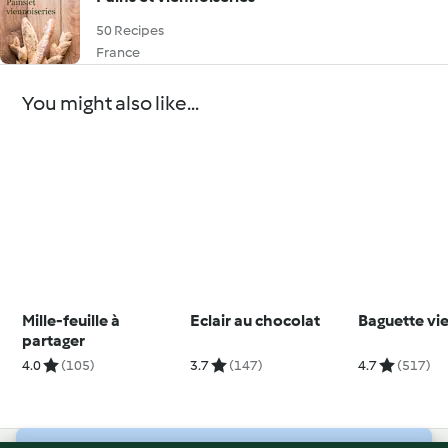
50 Recipes
France
You might also like...
Mille-feuille à
Eclair au chocolat
Baguette vi
partager
4.0
(105)
3.7
(147)
4.7
(517)