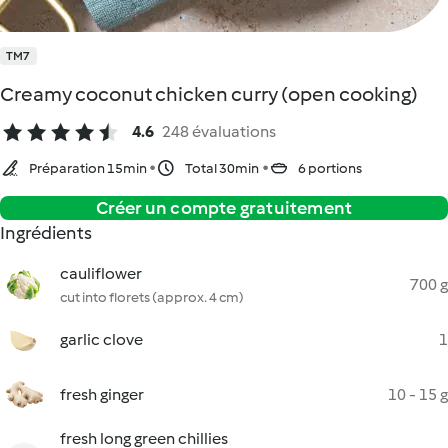
TM7
Creamy coconut chicken curry (open cooking)
4.6
248 évaluations
Préparation 15min
Total 30min
6 portions
Créer un compte gratuitement
Ingrédients
cauliflower
700 g
cut into florets (approx. 4 cm)
garlic clove
1
fresh ginger
10 - 15 g
fresh long green chillies