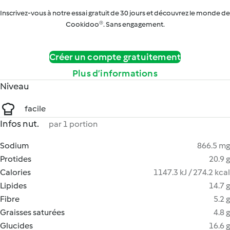
Inscrivez-vous à notre essai gratuit de 30 jours et découvrez le monde de
Cookidoo®. Sans engagement.
Créer un compte gratuitement
Plus d’informations
Niveau
facile
Infos nut.
par 1 portion
Sodium
866.5 mg
Protides
20.9 g
Calories
1147.3 kJ / 274.2 kcal
Lipides
14.7 g
Fibre
5.2 g
Graisses saturées
4.8 g
Glucides
16.6 g