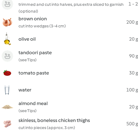
1 - 2
trimmed and cut into halves, plus extra sliced to garnish
(optional)
brown onion
200 g
cut into wedges (3-4 cm)
olive oil
20 g
tandoori paste
90 g
(see Tips)
tomato paste
30 g
water
100 g
almond meal
20 g
(see Tips)
skinless, boneless chicken thighs
500 g
cut into pieces (approx. 3 cm)