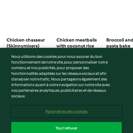
Chicken chasseur
Chicken meatballs
Broccoli an
(Skinnymixers)
with coconut rice
pasta bake
4.3
(480)
4.4
(552)
3.9
(276)
Nous utilisons des cookies pour nous assurer du bon
fonctionnement de notre site, pour personnaliser notre
contenu et nos publicités, pour proposer des
fonctionnalités adaptées sur les réseaux sociaux et afin
d’analyser notre trafic. Nous partageons également des
© Copyright 2026
informations quant à votre navigation sur notre site avec
nos partenaires analytiques, publicitaires et de réseaux
Conditions d'utilisation
sociaux.
Politique de confidentialité
Non-responsabilité
Paramètres des cookies
Mentions légales
Cookies
Tout refuser
Contenu du rapport