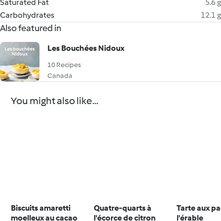
Saturated Fat
5.6 g
Carbohydrates
12.1 g
Also featured in
Les Bouchées Nidoux
10 Recipes
Canada
You might also like...
Biscuits amaretti
Quatre-quarts à
Tarte aux p
moelleux au cacao
l'écorce de citron
l'érable