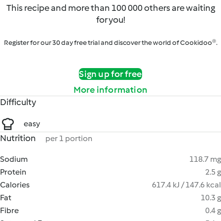
This recipe and more than 100 000 others are waiting
for you!
Register for our 30 day free trial and discover the world of Cookidoo®.
Sign up for free
More information
Difficulty
easy
Nutrition
per 1 portion
Sodium
118.7 mg
Protein
2.5 g
Calories
617.4 kJ / 147.6 kcal
Fat
10.3 g
Fibre
0.4 g