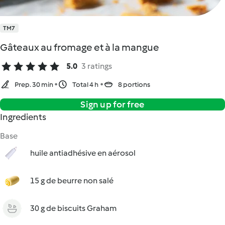
TM7
Gâteaux au fromage et à la mangue
5.0
3 ratings
Prep. 30 min
Total 4 h
8 portions
Sign up for free
Ingredients
Base
huile antiadhésive en aérosol
15 g de beurre non salé
30 g de biscuits Graham