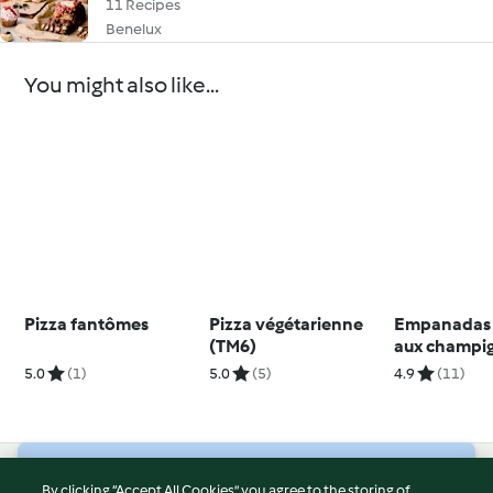
11 Recipes
Benelux
You might also like...
Pizza fantômes
Pizza végétarienne
Empanadas 
(TM6)
aux champi
au poivre
5.0
(1)
5.0
(5)
4.9
(11)
© Copyright 2026
By clicking “Accept All Cookies”, you agree to the storing of