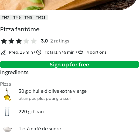
TM7
TM6
TM5
TM31
Pizza fantôme
3.0
2 ratings
Prep. 15 min
Total 1 h 45 min
4 portions
Sign up for free
Ingredients
Pizza
30 g d'huile d'olive extra vierge
et un peu plus pour graisser
220 g d'eau
1 c. à café de sucre