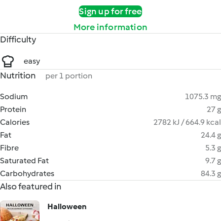
Sign up for free
More information
Difficulty
easy
Nutrition
per 1 portion
Sodium
1075.3 mg
Protein
27 g
Calories
2782 kJ / 664.9 kcal
Fat
24.4 g
Fibre
5.3 g
Saturated Fat
9.7 g
Carbohydrates
84.3 g
Also featured in
Halloween