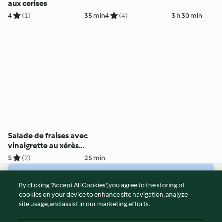
aux cerises
4
(1)
35 min
4
(4)
3 h 30 min
Salade de fraises avec
vinaigrette au xérès
caramélisé
5
(7)
25 min
© Copyright 2026
By clicking “Accept All Cookies”, you agree to the storing of
cookies on your device to enhance site navigation, analyze
Terms of Service
site usage, and assist in our marketing efforts.
Privacy Policy