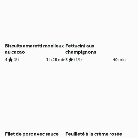
Biscuits amaretti moelleux
Fettucini aux
au cacao
champignons
4
(5)
1 h 25 min
5
(19)
40 min
Filet de porc avec sauce
Feuilleté à la crème rosée