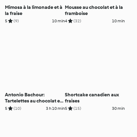
Mimosa à la limonade et à
Mousse au chocolat et à la
la fraise
framboise
5
(9)
10 min
4
(32)
10 min
Antonio Bachour:
Shortcake canadien aux
Tartelettes au chocolat et
fraises
aux framboises (métrique)
5
(10)
3 h 10 min
5
(15)
30 min