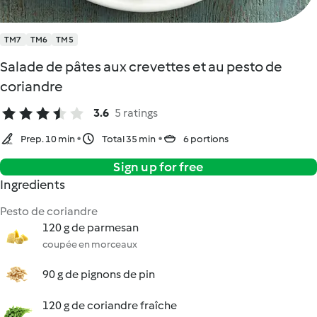
TM7
TM6
TM5
Salade de pâtes aux crevettes et au pesto de
coriandre
3.6
5 ratings
Prep. 10 min
Total 35 min
6 portions
Sign up for free
Ingredients
Pesto de coriandre
120 g de parmesan
coupée en morceaux
90 g de pignons de pin
120 g de coriandre fraîche