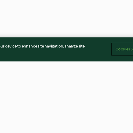
our device to enhance site navigation, analyze site
Cookies S
ijon et
Sauce à salade au fromage
Vinaigrette cit
bleu
4.5
(2)
4.7
(49)