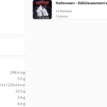
Halloween - Délicieusement e
14 Recipes
Canada
198.4 mg
5.3 g
 kJ / 220.4 kcal
15.5 g
3.4 g
6.6 g