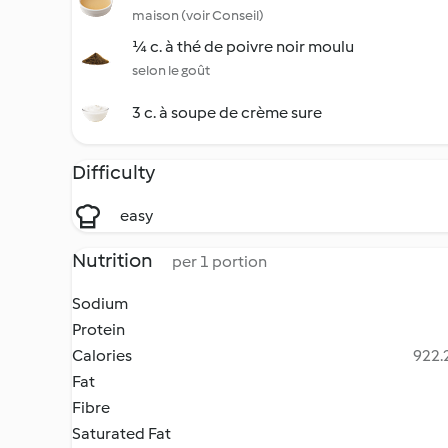
maison (voir Conseil)
¼ c. à thé de poivre noir moulu
selon le goût
3 c. à soupe de crème sure
Difficulty
easy
Nutrition
per 1 portion
Sodium
Protein
Calories
922.2
Fat
Fibre
Saturated Fat