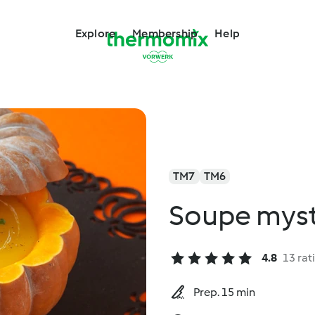
Explore
Membership
Help
TM7
TM6
Soupe mys
4.8
13 rat
Prep. 15 min