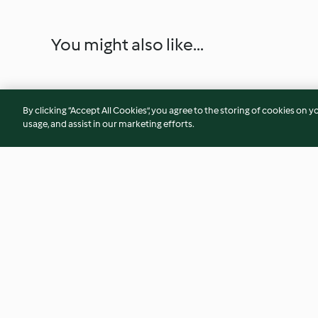
You might also like...
By clicking “Accept All Cookies”, you agree to the storing of cookies on y
usage, and assist in our marketing efforts.
Demo Menu avec soupe de
Sauce vinaigrette D
pois cassés au gingembre,
érable
saumon au citron, brocoli et
4.5
(4)
4.3
(21)
pommes de terre