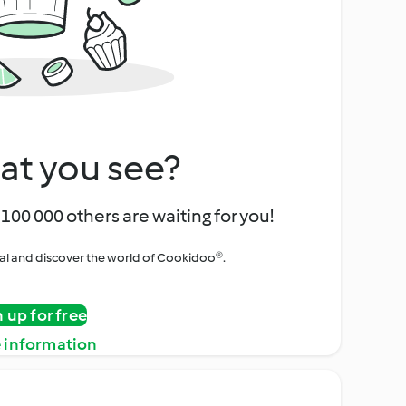
at you see?
100 000 others are waiting for you!
rial and discover the world of Cookidoo®.
n up for free
 information