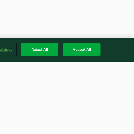
ettings
Reject All
Accept All
ronnée
Salade de chou blanc
4.0
(3)