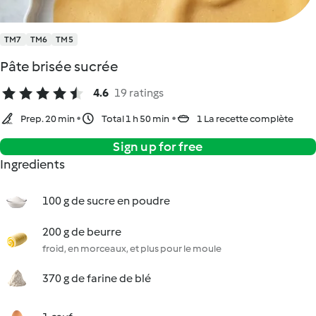
TM7
TM6
TM5
Pâte brisée sucrée
4.6
19 ratings
Prep. 20 min
Total 1 h 50 min
1 La recette complète
Sign up for free
Ingredients
100 g de sucre en poudre
200 g de beurre
froid, en morceaux, et plus pour le moule
370 g de farine de blé