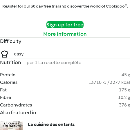
Register for our 30 day free trial and discover the world of Cookidoo®.
Sign up for free
More information
Difficulty
easy
Nutrition
per 1 La recette complète
Protein
45 g
Calories
13710 kJ / 3277 kcal
Fat
175 g
Fibre
10.2 g
Carbohydrates
376 g
Also featured in
La cuisine des enfants