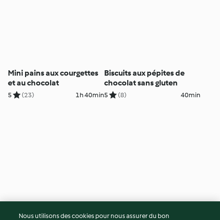
Mini pains aux courgettes
Biscuits aux pépites de
et au chocolat
chocolat sans gluten
5
(23)
1h 40min
5
(8)
40min
Sablés irlandais
Barres Nanaimo
Nous utilisons des cookies pour nous assurer du bon