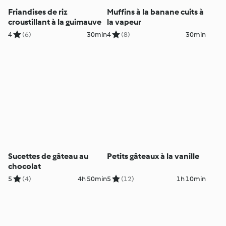
Friandises de riz
Muffins à la banane cuits à
croustillant à la guimauve
la vapeur
4
(6)
30min
4
(8)
30min
Sucettes de gâteau au
Petits gâteaux à la vanille
chocolat
5
(4)
4h 50min
5
(12)
1h 10min