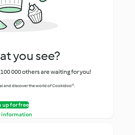
at you see?
100 000 others are waiting for you!
rial and discover the world of Cookidoo®.
n up for free
 information