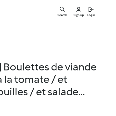
Skip
to
Search
Sign up
Login
main
content
| Boulettes de viande
à la tomate / et
uilles / et salade