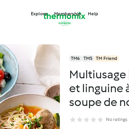
Explore
Membership
Help
TM6
TM5
TM Friend
Multiusage 
et linguine 
soupe de no
grecque
No ratings