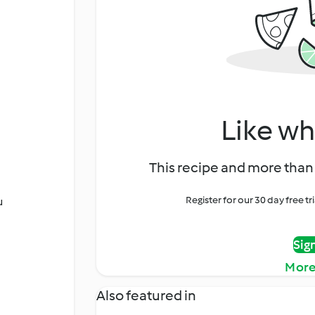
Like wh
This recipe and more than 
Register for our 30 day free t
u
Sig
More
Also featured in