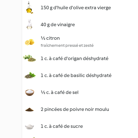
150 g d'huile d'olive extra vierge
40 g de vinaigre
½ citron
fraîchement pressé et zesté
1 c. à café d'origan déshydraté
1 c. à café de basilic déshydraté
½ c. à café de sel
2 pincées de poivre noir moulu
1 c. à café de sucre