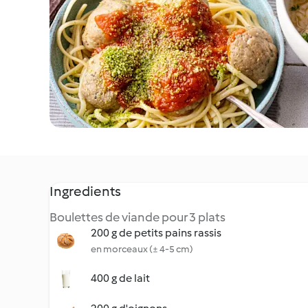
Ingredients
Boulettes de viande pour 3 plats
200 g de petits pains rassis
en morceaux (± 4-5 cm)
400 g de lait