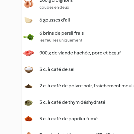
200 g d'oignons
coupés en deux
6 gousses d'ail
6 brins de persil frais
les feuilles uniquement
900 g de viande hachée, porc et bœuf
3 c. à café de sel
2 c. à café de poivre noir, fraîchement moul
3 c. à café de thym déshydraté
3 c. à café de paprika fumé