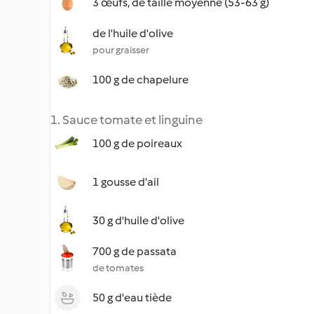
3 œufs, de taille moyenne (53-63 g)
de l'huile d'olive
pour graisser
100 g de chapelure
1. Sauce tomate et linguine
100 g de poireaux
1 gousse d'ail
30 g d'huile d'olive
700 g de passata
de tomates
50 g d'eau tiède