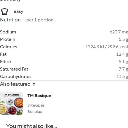
easy
Nutrition
per 1 portion
Sodium
623.7 mg
Protein
5.5 g
Calories
1224.3 kJ / 292.6 kcal
Fat
12.4 g
Fibre
5.1 g
Saturated Fat
7.7 g
Carbohydrates
41.5 g
Also featured in
TM Basique
8 Recipes
Benelux
You might also like...