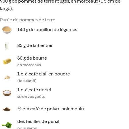
900 g de pommes de terre rouges, en morceaux (± 5 cm de
large),
Purée de pommes de terre
140 g de bouillon de légumes
85 g de lait entier
60 g de beurre
en morceaux
1 c. à café d'ail en poudre
(facultatif)
1 c. à café de sel
selon vos goûts
¼ c. à café de poivre noir moulu
des feuilles de persil
pour garnir