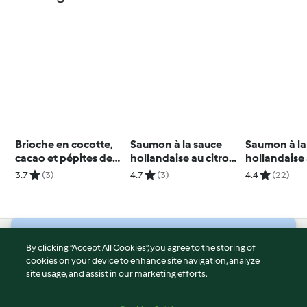
Brioche en cocotte,
Saumon à la sauce
Saumon à la
cacao et pépites de
hollandaise au citron,
hollandaise 
chocolat blanc
asperges et riz
asperges et 
3.7
(3)
4.7
(3)
4.4
(22)
© Copyright 2026
By clicking “Accept All Cookies”, you agree to the storing of
cookies on your device to enhance site navigation, analyze
Terms of Service
site usage, and assist in our marketing efforts.
Privacy Policy
Disclaimer