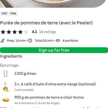
TM7
TM6
Purée de pommes de terre (avec le Peeler)
4.1
16 ratings
Prep. 10 min
Total 35 min
4 portions
Sign up for free
Ingredients
Épluchage
1200 g d'eau
2 c. à café d'huile d'olive extra vierge (optional)
(voir conseil)
900 g de pommes de terre à chair ferme
en morceaux (± 5 cm de large),