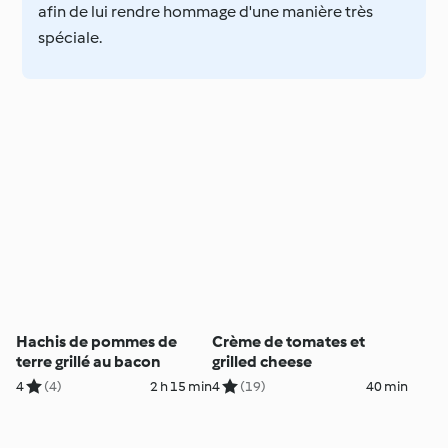
afin de lui rendre hommage d'une manière très
spéciale.
Hachis de pommes de
Crème de tomates et
terre grillé au bacon
grilled cheese
4
(4)
2 h 15 min
4
(19)
40 min