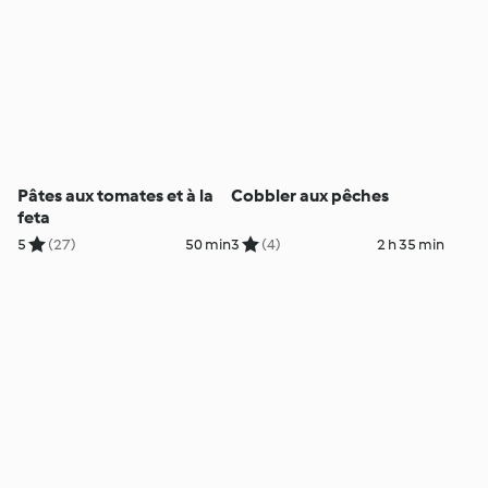
Pâtes aux tomates et à la
Cobbler aux pêches
feta
5
(27)
50 min
3
(4)
2 h 35 min