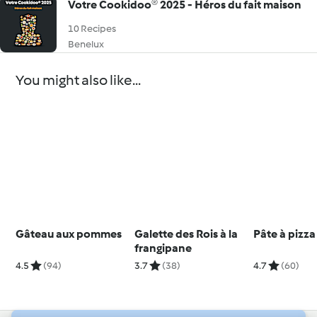
Votre Cookidoo® 2025 - Héros du fait maison
10 Recipes
Benelux
You might also like...
Gâteau aux pommes
Galette des Rois à la
Pâte à pizza
frangipane
4.5
(94)
3.7
(38)
4.7
(60)