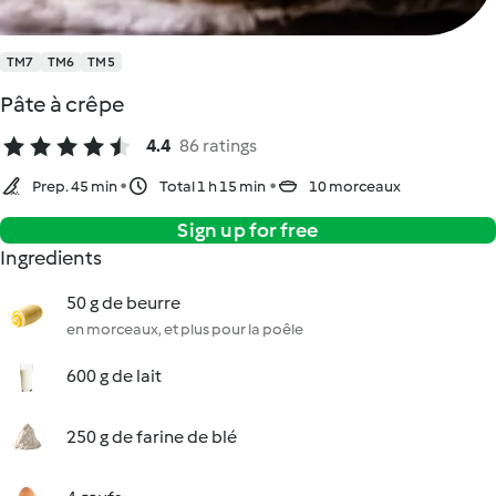
TM7
TM6
TM5
Pâte à crêpe
4.4
86 ratings
Prep. 45 min
Total 1 h 15 min
10 morceaux
Sign up for free
Ingredients
50 g de beurre
en morceaux, et plus pour la poêle
600 g de lait
250 g de farine de blé