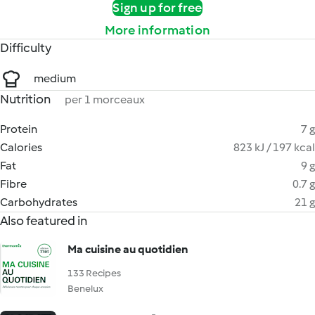
Sign up for free
More information
Difficulty
medium
Nutrition
per 1 morceaux
Protein
7 g
Calories
823 kJ / 197 kcal
Fat
9 g
Fibre
0.7 g
Carbohydrates
21 g
Also featured in
Ma cuisine au quotidien
133 Recipes
Benelux